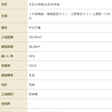
学区
大石小学校/大石中学校
ＪＲ高崎線・湘南新宿ライン・上野東京ライン 上尾駅 バス6
交通
分
種目
中古戸建
土地面積
102.81m²
建物面積
56.26m²
建ぺい率
50%
容積率
100%
建物構造
木造
地目
宅地
土地権利
所有権
借地料
-