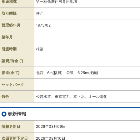
用途地域
第一種低層住居専用地域
取引態様
仲介
西暦築年月
1973/02
築年月
引渡時期
相談
諸費用(全て)
接道(全て)
北西 6m(幅員) 公道 6.25m(接面)
セットバック
特色
公営水道、東京電力、本下水、オール電化
更新情報
情報更新日
2026年08月09日
次回更新予定日
2026年08月10日