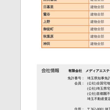
日暮里
建物全部
鶯谷
建物全部
上野
建物全部
御徒町
建物全部
秋葉原
建物全部
神田
建物全部
有限会社 メディアエステ
免許番号：
埼玉県知事免許(
会員：
(公社)全国宅
(公社)埼玉
(公社)首都圏
埼玉不動産査
住所：
〒362‐0001