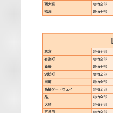
西大宮
建物全部
指扇
建物全部
東京
建物全部
有楽町
建物全部
新橋
建物全部
浜松町
建物全部
田町
建物全部
高輪ゲートウェイ
建物全部
品川
建物全部
大崎
建物全部
五反田
建物全部