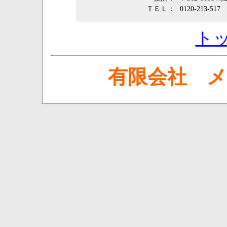
ＴＥＬ：
0120-213-517
ト
有限会社 