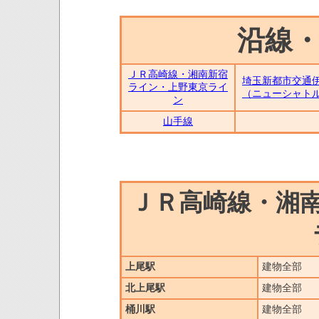
沿線
ＪＲ高崎線・湘南新宿
埼玉新都市交通
ライン・上野東京ライ
（ニューシャト
ン
山手線
ＪＲ高崎線・湘
上尾駅
建物全部
北上尾駅
建物全部
桶川駅
建物全部