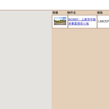
画像
物件名
価格
Bt10603：上尾市中新
1,800万
井事業用売り地