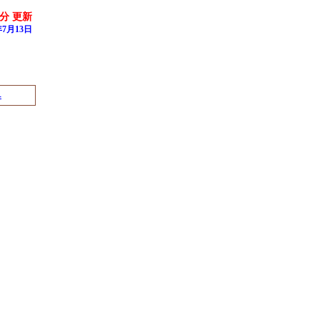
8分 更新
7月13日
へ