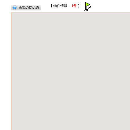
【 物件情報：
1件
】