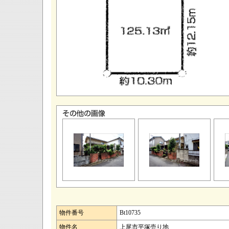
物件番号
Bt10735
物件名
上尾市平塚売り地