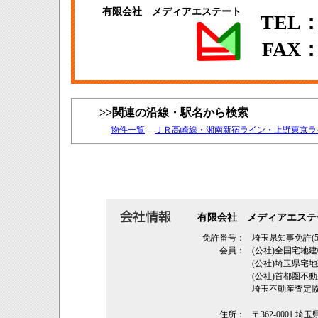
有限会社 メディアエステート
TEL：0
FAX：0
>>関連の沿線・駅名から検索
物件一覧
--
ＪＲ高崎線・湘南新宿ライン・上野東京ラ
有限会社 メディアエステ
免許番号：
埼玉県知事免許(5
会員：
(公社)全国宅地
(公社)埼玉県
(公社)首都圏不
埼玉不動産査定
住所：
〒362‐0001 埼