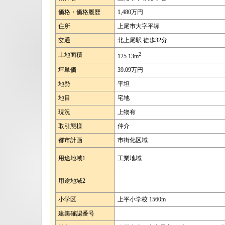
価格・価格履歴
1,480万円
住所
上尾市大字平塚
交通
北上尾駅 徒歩32分
土地面積
2
125.13m
坪単価
39.09万円
地勢
平坦
地目
宅地
現況
上物有
取引態様
仲介
都市計画
市街化区域
用途地域1
工業地域
用途地域2
小学区
上平小学校 1560m
建築確認番号