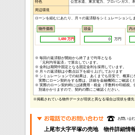
特色
公営水道、東京電力、プロパンガス、本
周辺環境
ローンを組むにあたり、月々の返済額をシミュレーションし
物件価格
頭金
内
万円
1,480 万円
※ 毎回の返済額が開始から終了まで均等となる
「元利均等返済」で算出しています。
※ 金利は期間中固定となる固定金利を採用しています。
※ 月々の返済額は小数点以下を繰り上げしております
※ シミュレーションでの結果は、あくまでも目安で、概算に
実際にローン契約をする際は、詳細を金融機関にご確認く
※ 実際のローン契約時には諸費用・税金（手数料や印紙税、
別途かかりますので、契約の際にご確認ください。
※掲載されている物件データが現状と異なる場合は現状を優先
上尾市大字平塚の売地 物件詳細情報_B