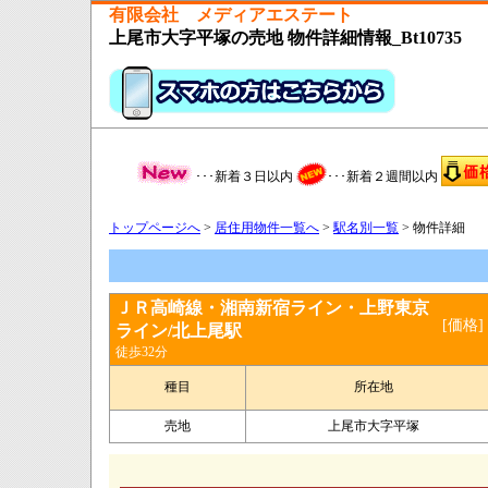
有限会社 メディアエステート
上尾市大字平塚の売地 物件詳細情報_Bt10735
･･･新着３日以内
･･･新着２週間以内
トップページへ
>
居住用物件一覧へ
>
駅名別一覧
> 物件詳細
ＪＲ高崎線・湘南新宿ライン・上野東京
[価格]
ライン/北上尾駅
徒歩32分
種目
所在地
売地
上尾市大字平塚