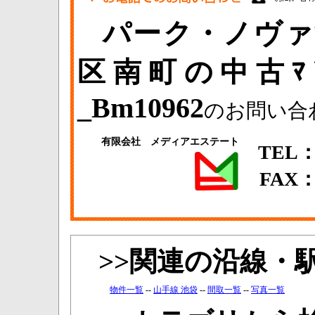
パーク・ノヴァ
区南町の中古ﾏ
_Bm10962
のお問い合
有限会社 メディアエステート
TEL：0
FAX：0
>>関連の沿線・
物件一覧
--
山手線 池袋
--
間取一覧
--
写真一覧