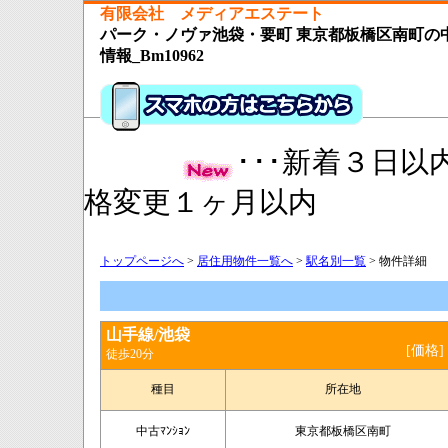
有限会社 メディアエステート
パーク・ノヴァ池袋・要町 東京都板橋区南町の中古
情報_Bm10962
･･･新着３日以
格変更１ヶ月以内
トップページへ
>
居住用物件一覧へ
>
駅名別一覧
> 物件詳細
山手線/池袋
[価格]
徒歩20分
種目
所在地
中古ﾏﾝｼｮﾝ
東京都板橋区南町