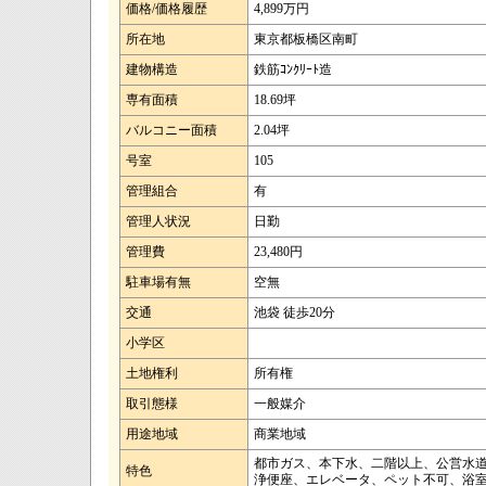
価格/価格履歴
4,899万円
所在地
東京都板橋区南町
建物構造
鉄筋ｺﾝｸﾘｰﾄ造
専有面積
18.69坪
バルコニー面積
2.04坪
号室
105
管理組合
有
管理人状況
日勤
管理費
23,480円
駐車場有無
空無
交通
池袋 徒歩20分
小学区
土地権利
所有権
取引態様
一般媒介
用途地域
商業地域
都市ガス、本下水、二階以上、公営水
特色
浄便座、エレベータ、ペット不可、浴