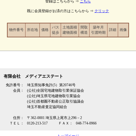
登録はこちらから ⇒
こちら
既に会員登録がお済の方はこちらから ⇒
クリック
バス
土地面積
間取
築年月
物件番号
所在地
価格
詳細
画像
徒歩
建物面積
構造
引渡時期
有限会社 メディアエステート
免許番号：
埼玉県知事免許(5）第20746号
会員：
(公社)全国宅地建物取引業保証協会
(公社)埼玉県宅地建物取引業協会
(公社)首都圏不動産公正取引協議会
埼玉不動産査定協同組合
住所：
〒362‐0001 埼玉県上尾市上296－2
ＴＥＬ：
0120-213-517
ＦＡＸ：
048-774-0966