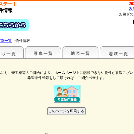
ステート
2
次
件情報
お急ぎの
ア別一覧
> 物件情報
他にも、売主様等のご都合により、ホームページ上に記載できない物件が多数ござい
希望条件登録をして頂ければ、ご紹介出来ます。