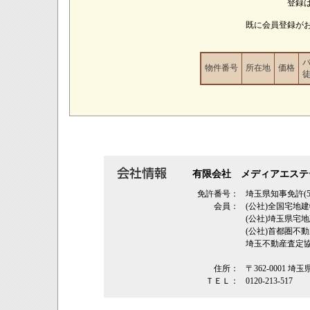
登録
既に会員登録が
物件番号
所在地
価格
有限会社 メディアエステ
免許番号：
埼玉県知事免許(5
会員：
(公社)全国宅地
(公社)埼玉県
(公社)首都圏不
埼玉不動産査定
住所：
〒362‐0001 埼
ＴＥＬ：
0120-213-517