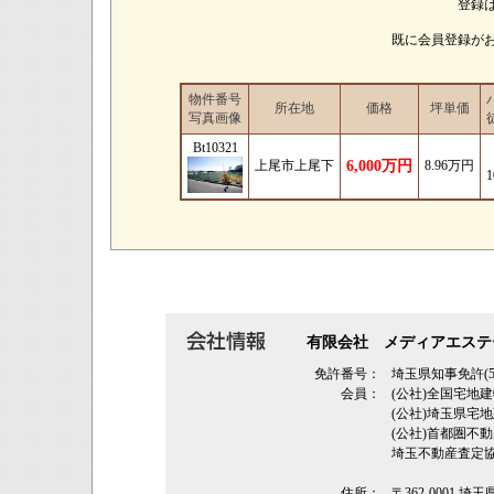
登録
既に会員登録が
物件番号
所在地
価格
坪単価
写真画像
Bt10321
上尾市上尾下
6,000万円
8.96万円
有限会社 メディアエステ
免許番号：
埼玉県知事免許(5
会員：
(公社)全国宅地
(公社)埼玉県
(公社)首都圏不
埼玉不動産査定
住所：
〒362‐0001 埼