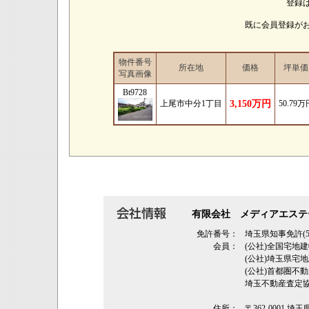
登録
既に会員登録が
物件番号
所在地
価格
坪単価
写真画像
Bt9728
上尾市中分1丁目
3,150万円
50.79万
有限会社 メディアエステ
免許番号：
埼玉県知事免許(5
会員：
(公社)全国宅地
(公社)埼玉県
(公社)首都圏不
埼玉不動産査定
住所：
〒362‐0001 埼