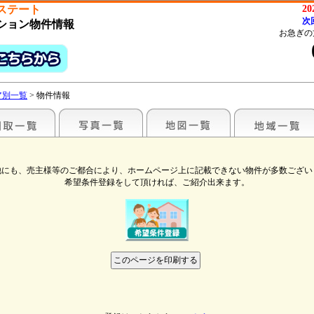
ステート
2
次
ション物件情報
お急ぎの
ア別一覧
> 物件情報
他にも、売主様等のご都合により、ホームページ上に記載できない物件が多数ござい
希望条件登録をして頂ければ、ご紹介出来ます。