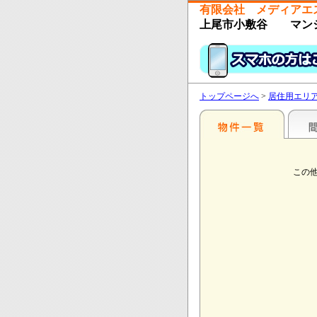
有限会社 メディアエ
上尾市小敷谷 マン
トップページへ
>
居住用エリ
この