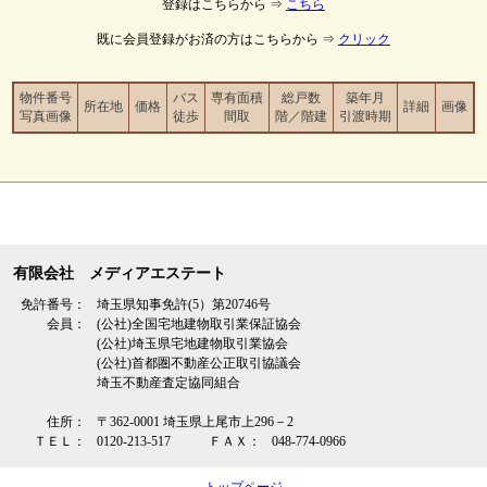
登録はこちらから ⇒
こちら
既に会員登録がお済の方はこちらから ⇒
クリック
物件番号
バス
専有面積
総戸数
築年月
所在地
価格
詳細
画像
写真画像
徒歩
間取
階／階建
引渡時期
有限会社 メディアエステート
免許番号：
埼玉県知事免許(5）第20746号
会員：
(公社)全国宅地建物取引業保証協会
(公社)埼玉県宅地建物取引業協会
(公社)首都圏不動産公正取引協議会
埼玉不動産査定協同組合
住所：
〒362‐0001 埼玉県上尾市上296－2
ＴＥＬ：
0120-213-517
ＦＡＸ：
048-774-0966