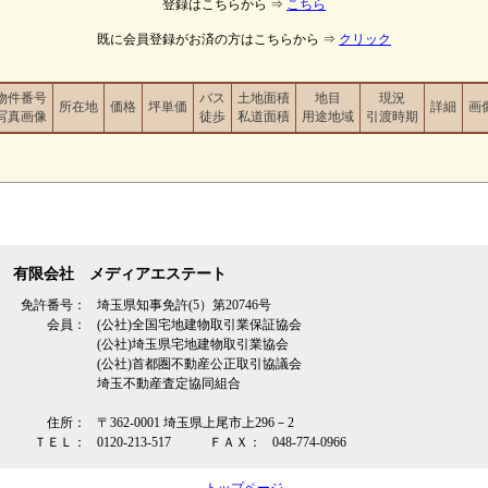
登録はこちらから ⇒
こちら
既に会員登録がお済の方はこちらから ⇒
クリック
物件番号
バス
土地面積
地目
現況
所在地
価格
坪単価
詳細
画
写真画像
徒歩
私道面積
用途地域
引渡時期
有限会社 メディアエステート
免許番号：
埼玉県知事免許(5）第20746号
会員：
(公社)全国宅地建物取引業保証協会
(公社)埼玉県宅地建物取引業協会
(公社)首都圏不動産公正取引協議会
埼玉不動産査定協同組合
住所：
〒362‐0001 埼玉県上尾市上296－2
ＴＥＬ：
0120-213-517
ＦＡＸ：
048-774-0966