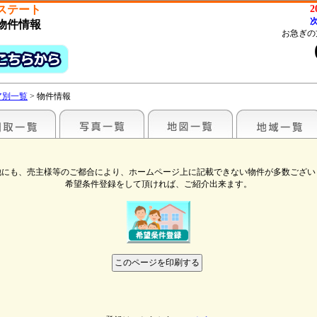
ステート
2
次
物件情報
お急ぎの
ア別一覧
> 物件情報
他にも、売主様等のご都合により、ホームページ上に記載できない物件が多数ござい
希望条件登録をして頂ければ、ご紹介出来ます。