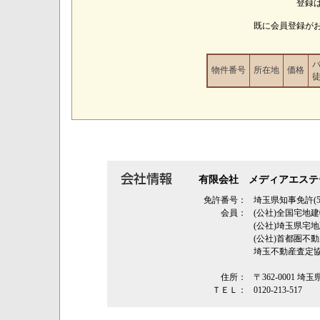
登録
既に会員登録が
物件番号
所在地
価格
有限会社 メディアエステ
免許番号：
埼玉県知事免許(5
会員：
(公社)全国宅地
(公社)埼玉県
(公社)首都圏不
埼玉不動産査定
住所：
〒362‐0001 埼
ＴＥＬ：
0120-213-517