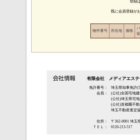
登録
既に会員登録が
物件番号
所在地
価格
有限会社 メディアエステ
免許番号：
埼玉県知事免許(5
会員：
(公社)全国宅地
(公社)埼玉県
(公社)首都圏不
埼玉不動産査定
住所：
〒362‐0001 埼
ＴＥＬ：
0120-213-517