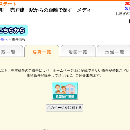
ステート
2
次
町 売戸建 駅からの距離で探す メディ
お急ぎの
一覧へ
> 物件情報
他にも、売主様等のご都合により、ホームページ上に記載できない物件が多数ござい
希望条件登録をして頂ければ、ご紹介出来ます。