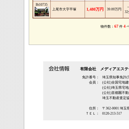
Bt10735
上尾市大字平塚
1,480万円
39.09万円
3
67
4
物件数：
件
有限会社 メディアエステ
免許番号：
埼玉県知事免許(5
会員：
(公社)全国宅地
(公社)埼玉県
(公社)首都圏不
埼玉不動産査定
住所：
〒362‐0001 埼
ＴＥＬ：
0120-213-517