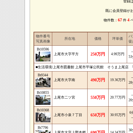
登録
既に会員登録が
67
4
物件数：
件
物件番号
バ
所在地
価格
坪単価
写真画像
徒
Bt10596
上尾市大字平方
250万円
4.99万円
5
■生活環境/上尾市図書館 上尾市平塚公民館 そうま上尾店
Bt9344
上尾市大字南
490万円
19.36万円
2
Bt10855
上尾市二ツ宮
550万円
20.77万円
2
Bt10368
6
上尾市小泉７丁目
650万円
30.95万円
Bt7796
3
上尾市大字上野本郷
690万円
14.34万円