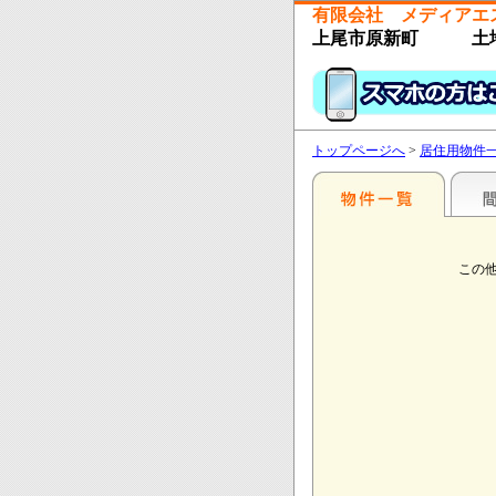
有限会社 メディアエ
上尾市原新町 土
トップページへ
>
居住用物件
この