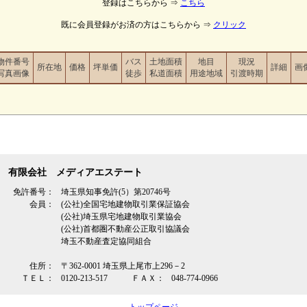
登録はこちらから ⇒
こちら
既に会員登録がお済の方はこちらから ⇒
クリック
物件番号
バス
土地面積
地目
現況
所在地
価格
坪単価
詳細
画
写真画像
徒歩
私道面積
用途地域
引渡時期
有限会社 メディアエステート
免許番号：
埼玉県知事免許(5）第20746号
会員：
(公社)全国宅地建物取引業保証協会
(公社)埼玉県宅地建物取引業協会
(公社)首都圏不動産公正取引協議会
埼玉不動産査定協同組合
住所：
〒362‐0001 埼玉県上尾市上296－2
ＴＥＬ：
0120-213-517
ＦＡＸ：
048-774-0966