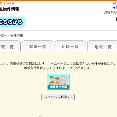
ステート
2
次
地物件情報
お急ぎの
一覧へ
> 物件情報
他にも、売主様等のご都合により、ホームページ上に記載できない物件が多数ござい
希望条件登録をして頂ければ、ご紹介出来ます。