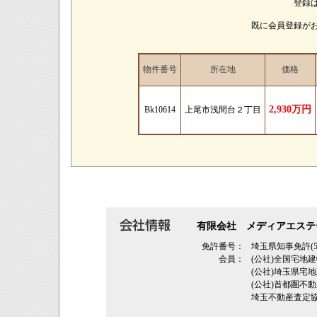
登録
既に会員登録が
物件番号
所在地
価格
2,930万円
Bk10614
上尾市浅間台２丁目
有限会社 メディアエステ
免許番号：
埼玉県知事免許(5
会員：
(公社)全国宅地
(公社)埼玉県
(公社)首都圏不
埼玉不動産査定