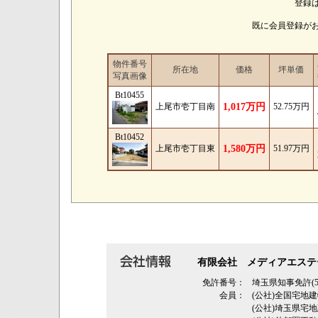
登録
既に会員登録が
物件番号
所在地
価格
坪単価
写真画像
Bt10455
上尾市壱丁目南
1,017万円
52.75万円
Bt10452
上尾市壱丁目東
1,580万円
51.97万円
有限会社 メディアエステ
免許番号：
埼玉県知事免許(5
会員：
(公社)全国宅地
(公社)埼玉県