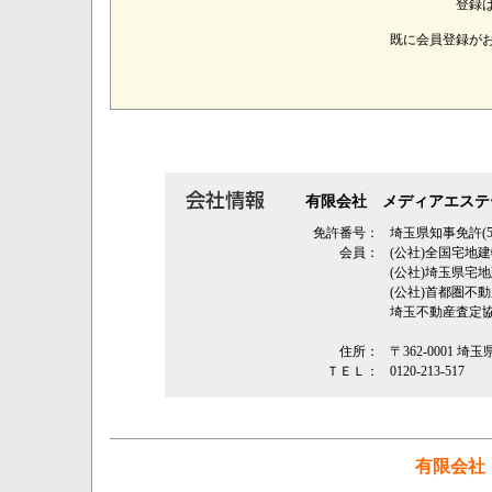
登録
既に会員登録が
有限会社 メディアエステ
免許番号：
埼玉県知事免許(5
会員：
(公社)全国宅地
(公社)埼玉県
(公社)首都圏不
埼玉不動産査定
住所：
〒362‐0001 埼
ＴＥＬ：
0120-213-517
有限会社