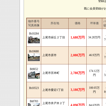
登録
既に会員登録が
物件番号
所在地
価格
坪単価
写真画像
Bt10284
上尾市緑丘２丁目
1,680万円
34.28万円
Bt10680
上尾市原市
2,080万円
46.9万円
Bt9652
174.12万
上尾市宮本町
2,780万円
円
100.05万
Bt10523
3,180万円
上尾市愛宕1丁目
円
Bt8783
上尾市井戸木２丁
4,090万円
84.6万円