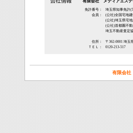
有限会社 メディアエステ
免許番号：
埼玉県知事免許(5
会員：
(公社)全国宅地
(公社)埼玉県
(公社)首都圏不
埼玉不動産査定
住所：
〒362‐0001 埼
ＴＥＬ：
0120-213-517
有限会社